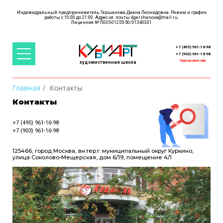
Индивидуальный предприниматель Гершанова Диана Леонидовна. Режим и график
работы с 10:00 до 21:00. Адрес эл. почты
dgershanova@mail.ru
.
+ 7 (495) 961-16-98
+ 7 (903) 961-16-98
Перезвоните мне
художественная школа
Главная
Контакты
Контакты
+7 (495) 961-16-98
+7 (903) 961-16-98
125466, город Москва, вн.тер.г. муниципальный округ Куркино,
улица Соколово-Мещерская, дом 6/19, помещение 4/1