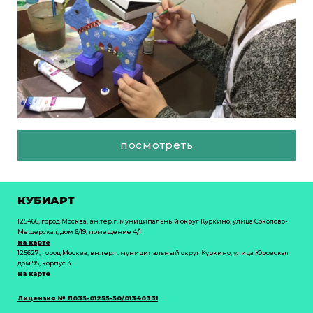
посмотреть
КУБИАРТ
125466, город Москва, вн.тер.г. муниципальный округ Куркино, улица Соколово-
Мещерская, дом 6/19, помещение 4/1
на карте
125627, город Москва, вн.тер.г. муниципальный округ Куркино, улица Юровская
дом 95, корпус 3
на карте
Лицензия № Л035-01255-50/01340331