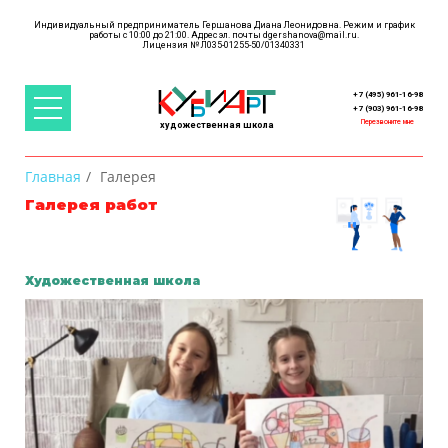
Индивидуальный предприниматель Гершанова Диана Леонидовна. Режим и график
работы с 10:00 до 21:00. Адрес эл. почты
dgershanova@mail.ru
.
+ 7 (495) 961-16-98
+ 7 (903) 961-16-98
Перезвоните мне
художественная школа
Главная
Галерея
Галерея работ
Художественная школа