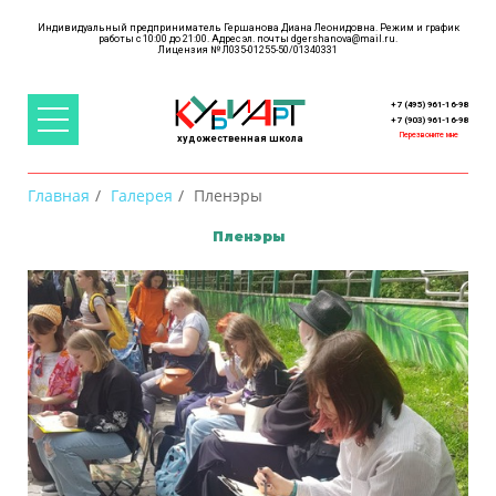
Индивидуальный предприниматель Гершанова Диана Леонидовна. Режим и график
работы с 10:00 до 21:00. Адрес эл. почты
dgershanova@mail.ru
.
+ 7 (495) 961-16-98
+ 7 (903) 961-16-98
Перезвоните мне
художественная школа
Главная
Галерея
Пленэры
Пленэры