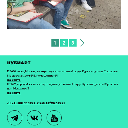
1
2
3
КУБИАРТ
125466, город Москва, вн.тер.г. муниципальный округ Куркино, улица Соколово-
Мещерская, дом 6/19, помещение 4/1
на карте
125627, город Москва, вн.тер.г. муниципальный округ Куркино, улица Юровская
дом 95, корпус 3
на карте
Лицензия № Л035-01255-50/01340331