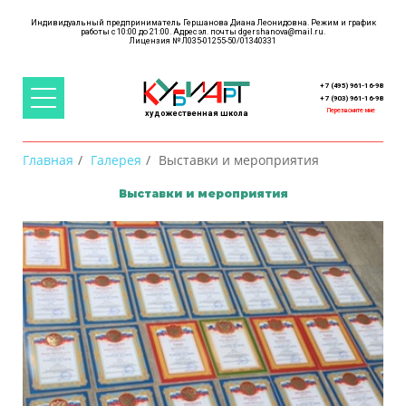
Индивидуальный предприниматель Гершанова Диана Леонидовна. Режим и график
работы с 10:00 до 21:00. Адрес эл. почты
dgershanova@mail.ru
.
+ 7 (495) 961-16-98
+ 7 (903) 961-16-98
Перезвоните мне
художественная школа
Главная
Галерея
Выставки и мероприятия
Выставки и мероприятия